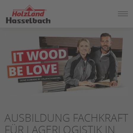
ZUM
SEITENINHALT
SPRINGEN
AUSBILDUNG FACHKRAFT
FÜR LAGERLOGISTIK IN