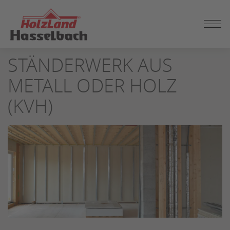
ZUM
STÄNDERWERK AUS
SEITENINHALT
SPRINGEN
METALL ODER HOLZ
(KVH)