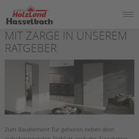
ZUM
SEITENINHALT
INFOS ZUR ZIMMERTÜR
SPRINGEN
MIT ZARGE IN UNSEREM
RATGEBER
Zum Bauelement Tür gehören neben dem
aufschwingenden Türblatt auch der Türrahmen