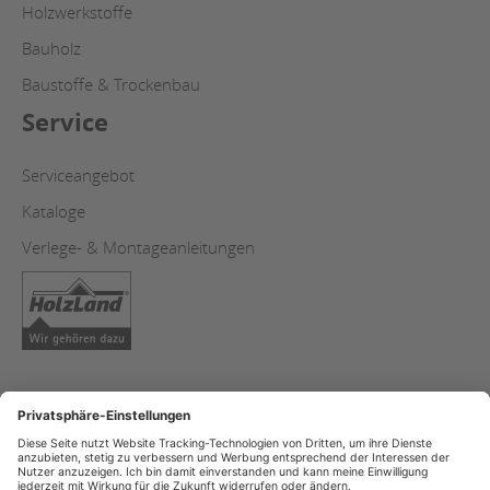
Holzwerkstoffe
Bauholz
Baustoffe & Trockenbau
Service
Serviceangebot
Kataloge
Verlege- & Montageanleitungen