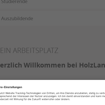
Studierende
Auszubildende
EIN ARBEITSPLATZ
erzlich Willkommen bei HolzLan