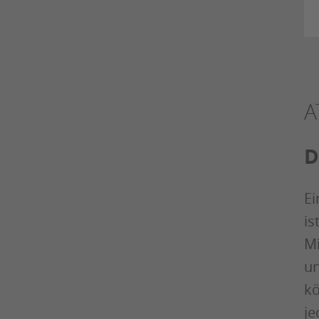
A
D
Ei
is
Mi
un
kö
je