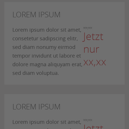
LOREM IPSUM
xx,xx
Lorem ipsum dolor sit amet,
Jetzt
consetetur sadipscing elitr,
nur
sed diam nonumy eirmod
tempor invidunt ut labore et
xx,xx
dolore magna aliquyam erat,
sed diam voluptua.
LOREM IPSUM
xx,xx
Lorem ipsum dolor sit amet,
Jetzt