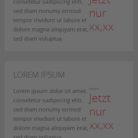
consetetur sadipscing elitr,
nur
sed diam nonumy eirmod
tempor invidunt ut labore et
xx,xx
dolore magna aliquyam erat,
sed diam voluptua.
LOREM IPSUM
xx,xx
Lorem ipsum dolor sit amet,
Jetzt
consetetur sadipscing elitr,
nur
sed diam nonumy eirmod
tempor invidunt ut labore et
xx,xx
dolore magna aliquyam erat,
sed diam voluptua.