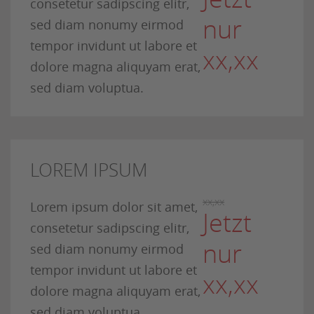
consetetur sadipscing elitr,
nur
sed diam nonumy eirmod
tempor invidunt ut labore et
xx,xx
dolore magna aliquyam erat,
sed diam voluptua.
LOREM IPSUM
xx,xx
Lorem ipsum dolor sit amet,
Jetzt
consetetur sadipscing elitr,
nur
sed diam nonumy eirmod
tempor invidunt ut labore et
xx,xx
dolore magna aliquyam erat,
sed diam voluptua.