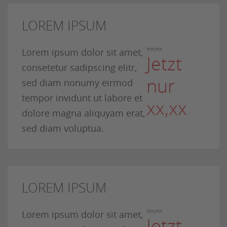
LOREM IPSUM
xx,xx
Lorem ipsum dolor sit amet,
Jetzt
consetetur sadipscing elitr,
nur
sed diam nonumy eirmod
tempor invidunt ut labore et
xx,xx
dolore magna aliquyam erat,
sed diam voluptua.
LOREM IPSUM
xx,xx
Lorem ipsum dolor sit amet,
Jetzt